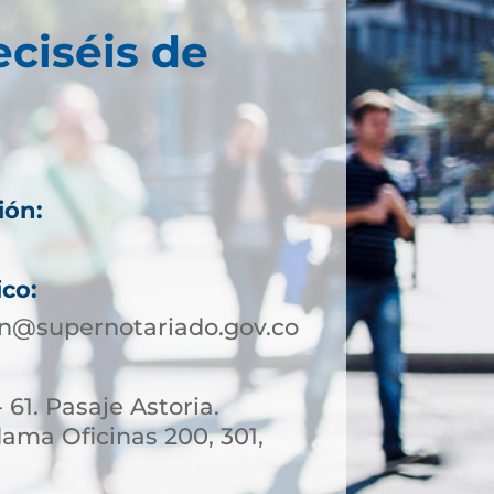
eciséis de
ión:
ico:
in@supernotariado.gov.co
 61. Pasaje Astoria.
ama Oficinas 200, 301,