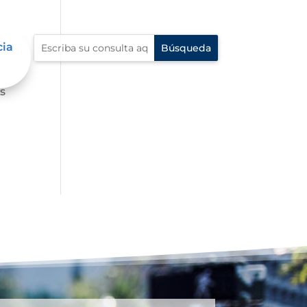
cia
es