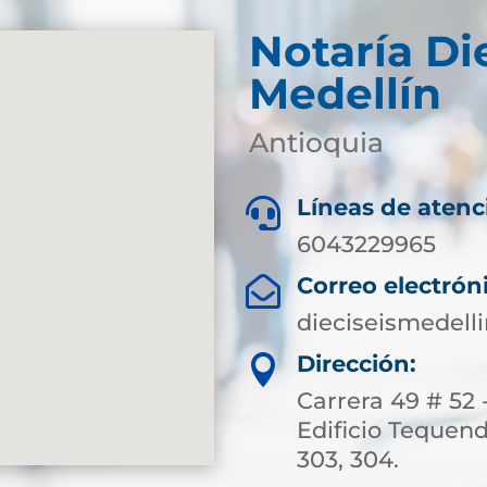
Notaría Di
Medellín
Antioquia
Líneas de atenc

6043229965
Correo electrón

dieciseismedell
Dirección:

Carrera 49 # 52 -
Edificio Tequend
303, 304.