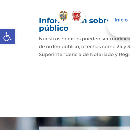
Información sobre deci
Inicio
público
Abrir barra de herramientas
Nuestros horarios pueden ser modifica
de orden público, o fechas como 24 y 3
Superintendencia de Notariado y Regi