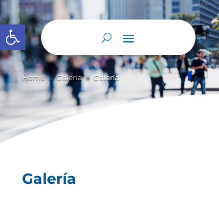
Abrir barra de herramientas
Home
Galeria
Galería
9
9
Galería