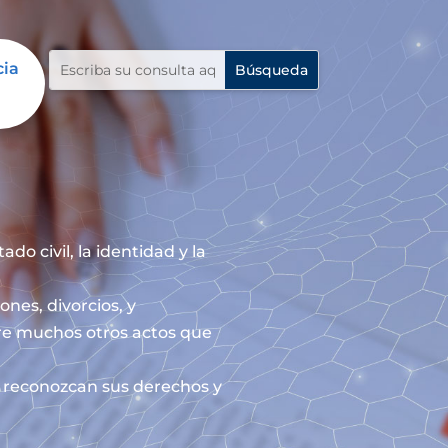
cia
do civil, la identidad y la
ones, divorcios, y
re muchos otros actos que
le reconozcan sus derechos y