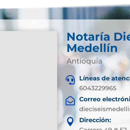
Notaría Di
Medellín
Antioquia
Líneas de atenc

6043229965
Correo electrón

dieciseismedell
Dirección:

Carrera 49 # 52 -