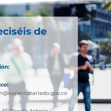
eciséis de
ión:
ico:
in@supernotariado.gov.co
 61. Pasaje Astoria.