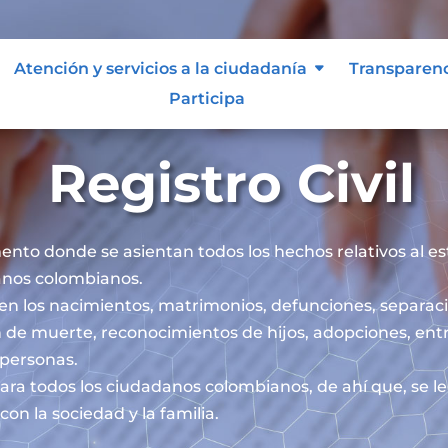
Atención y servicios a la ciudadanía
Transparen
Participa
Registro Civil
mento donde se asientan todos los hechos relativos al esta
danos colombianos.
iben los nacimientos, matrimonios, defunciones, separaci
 de muerte, reconocimientos de hijos, adopciones, ent
s personas.
l para todos los ciudadanos colombianos, de ahí que, se 
on la sociedad y la familia.