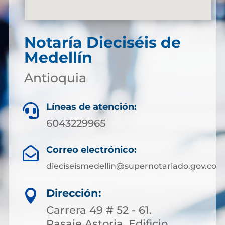
Notaría Dieciséis de
Medellín
Antioquia
Líneas de atención:

6043229965
Correo electrónico:

dieciseismedellin@supernotariado.gov.co
Dirección:

Carrera 49 # 52 - 61.
Pasaje Astoria. Edificio