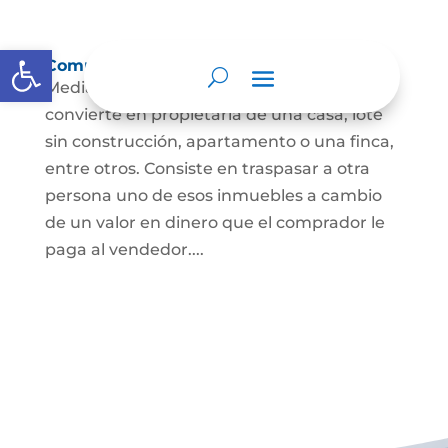
Abrir barra de herramientas
Compraventa de inmuebles
Mediante este contrato, una persona se
convierte en propietaria de una casa, lote
sin construcción, apartamento o una finca,
entre otros. Consiste en traspasar a otra
persona uno de esos inmuebles a cambio
de un valor en dinero que el comprador le
paga al vendedor....