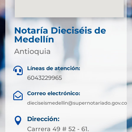
Notaría Dieciséis de
Medellín
Antioquia
Líneas de atención:

6043229965
Correo electrónico:

dieciseismedellin@supernotariado.gov.co
Dirección:

Carrera 49 # 52 - 61.