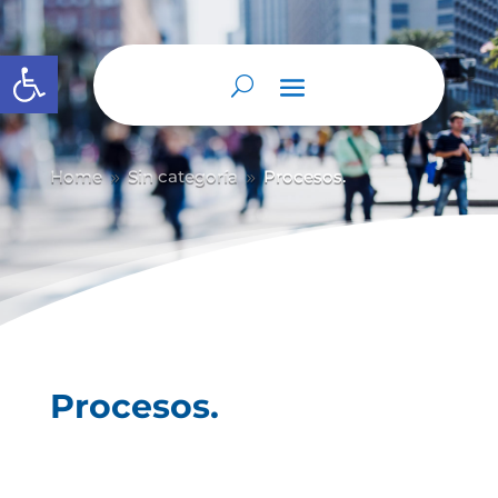
Abrir barra de herramientas
Home
Sin categoría
Procesos.
9
9
Procesos.