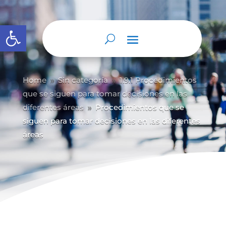
Abrir barra de herramientas
Home
Sin categoría
1.9.1 Procedimientos
9
9
que se siguen para tomar decisiones en las
diferentes áreas
Procedimientos que se
9
siguen para tomar decisiones en las diferentes
áreas