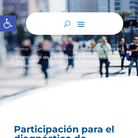
Abrir barra de herramientas
Home
Sin categoría
Participación para el
9
9
diagnóstico de necesidades e identificación de
problemas.
Participación para el