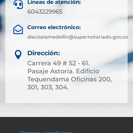
Líneas de atención:

6043229965
Correo electrónico:

dieciseismedellin@supernotariado.gov.co
Dirección:

Carrera 49 # 52 - 61.
Pasaje Astoria. Edificio
Tequendama Oficinas 200,
301, 303, 304.
• Términos y condiciones