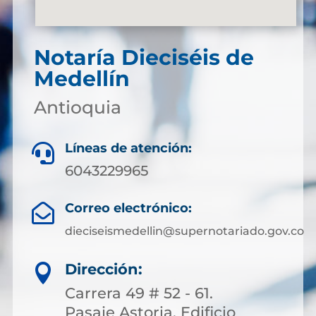
Notaría Dieciséis de
Medellín
Antioquia
Líneas de atención:

6043229965
Correo electrónico:

dieciseismedellin@supernotariado.gov.co
Dirección:

Carrera 49 # 52 - 61.
Pasaje Astoria. Edificio