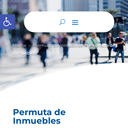
Abrir barra de herramientas
Home
Permuta de Inmuebles
Permuta de
9
9
Inmuebles
Permuta de
Inmuebles