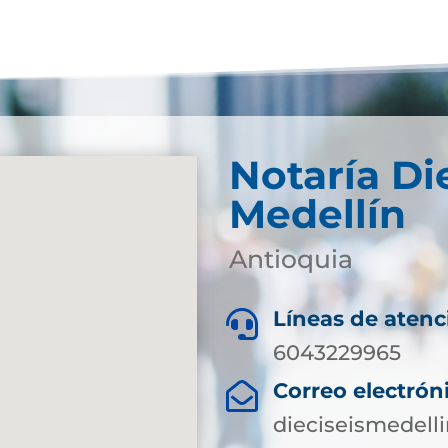
Notaría Di
Medellín
Antioquia
Líneas de atenc

6043229965
Correo electrón

dieciseismedell