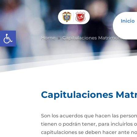
Inicio
Abrir barra de herramientas
Home
Capitulaciones Matrimoniales
9
Capitulaciones Mat
Son los acuerdos que hacen las person
tienen o podrán tener, para incluirlos 
capitulaciones se deben hacer ante no