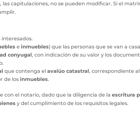
las capitulaciones, no se pueden modificar. Si el matrim
umplir.
 interesados.
ebles
e
inmuebles
) que las personas que se van a cas
dad conyugal
, con indicación de su valor y los documen
o.
al
que contenga el
avalúo catastral
, correspondiente al
or de los
inmuebles
.
 con el notario, dado que la diligencia de la
escritura 
bienes
y del cumplimiento de los requisitos legales.