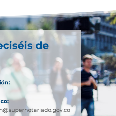
eciséis de
ión:
ico:
in@supernotariado.gov.co