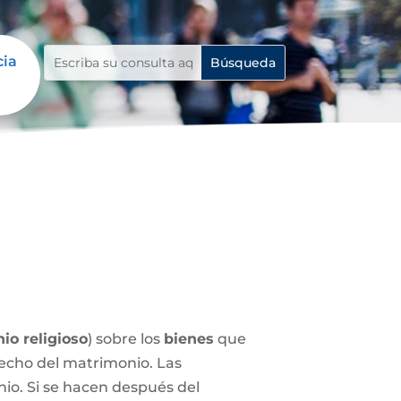
cia
io religioso
) sobre los
bienes
que
echo del matrimonio. Las
nio. Si se hacen después del