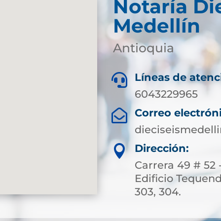
Notaría Di
Medellín
Antioquia
Líneas de atenc

6043229965
Correo electrón

dieciseismedell
Dirección:

Carrera 49 # 52 -
Edificio Tequend
303, 304.