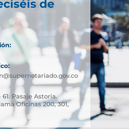
eciséis de
ión:
ico:
in@supernotariado.gov.co
 61. Pasaje Astoria.
ama Oficinas 200, 301,